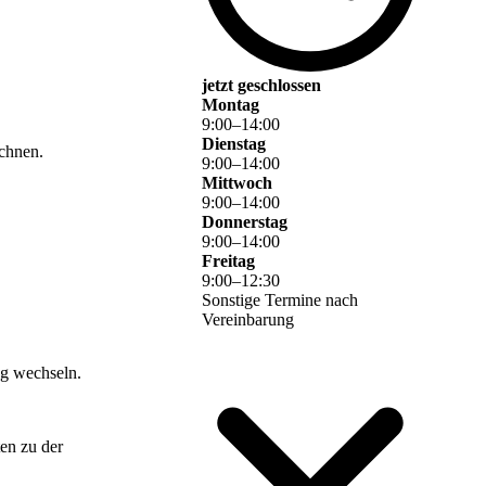
jetzt geschlossen
Montag
9
:
00
–
14
:
00
Dienstag
echnen.
9
:
00
–
14
:
00
Mittwoch
9
:
00
–
14
:
00
Donnerstag
9
:
00
–
14
:
00
Freitag
9
:
00
–
12
:
30
Sonstige Termine nach
Vereinbarung
ng wechseln.
en zu der